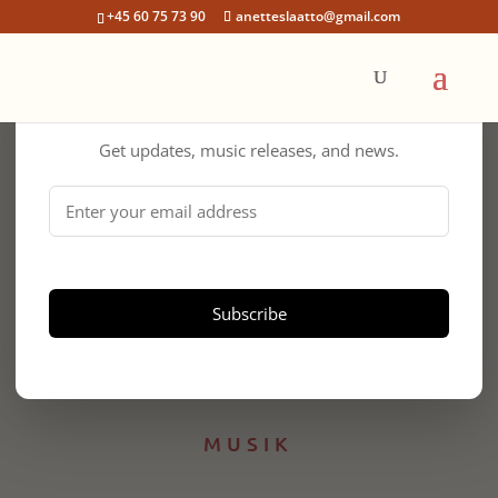
+45 60 75 73 90
anetteslaatto@gmail.com
Anette
×
Join the Newsletter
Slaatto
Get updates, music releases, and news.
Musiker og Kunstner
MUSIK